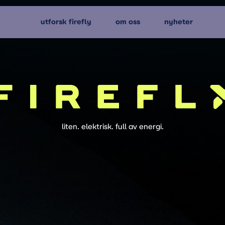
utforsk firefly
om oss
nyheter
liten. elektrisk. full av energi.