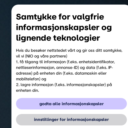
Samtykke for valgfrie
informasjonskapsler og
lignende teknologier
Hvis du besøker nettstedet vårt og gir oss ditt samtykke,
vil vi (NIO og våre partnere)
1. få tilgang til informasjon (f.eks. enhetsidentifikator,
nettleserinformasjon, annonse-ID) og data (f.eks. IP-
adresse) på enheten din (f.eks. datamaskin eller
mobiltelefon) og
2. lagre informasjon (f.eks. informasjonskapsler) på
enheten din.
Vi gjør dette for å optimalisere nettstedet vårt samt for å
tilpasse det for deg og vise deg relevant annonsering på
godta alle informasjonskapsler
sosiale medier eller for å tilby deg ytterligere tjenester og
funksjoner.
Du kan når som helst trekke tilbake ditt samtykke under
innstillinger for informasjonskapsler
overskriften "Innstillinger for informasjonskapsler" eller