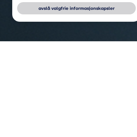
foreta et individuelt valg der. Vær oppmerksom på at
avslå valgfrie informasjonskapsler
tilbakekallingen av samtykket kun har virkning for
fremtiden.
Hvis du vil vite mer om informasjonskapsler og lignende
teknologi, kan du se våre
Retningslinjer for
informasjonskapsler
.