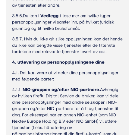
av tjenesten eller andre.
3.5.6.Du kan i
Vedlegg 1
lese mer om hvilke typer
personopplysninger vi samler inn, på hvilket juridisk
grunnlag og til hvilke bruksformål.
3.5.7. Hvis du ikke gir slike opplysninger, kan det hende
du ikke kan benytte visse tjenester eller de tiltenkte
fordelene med relevante tjenester levert av oss.
4. utlevering av personopplysningene dine
4.1. Det kan være at vi deler dine personopplysninger
med følgende parter:
4.1.1.
NIO-gruppen og/eller NIO-partnere
.Avhengig
av hvilken firefly Digital Service du bruker, kan vi dele
dine personopplysninger med andre selskaper i NIO-
gruppen og/eller NIO-partnere for å tilby tjenesten til
deg. For eksempel når en annen NIO-enhet (som NIO
Nextev Europe Holding B.V eller NIO GmbH) vil utføre
tjenesten (f.eks. håndtering av
påloggingsinformasjonen til din firefly-konto), som du