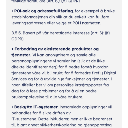
frivillige samtykke (Art. 6(1)(a) GDPR)
•
POI-søk og adressefullføring
, for eksempel å bruke
stedsinformasjonen din slik at du enkelt kan fullføre
leveringsadressen eller velge et POI i nærheten.
3.5.5. Basert på vår berettigede interesse (art. 6(1)(f)
GDPR).
•
Forbedring av eksisterende produkter og
tjenester.
Vi kan anonymisere og samle alle
personopplysningene vi samler inn (slik at de ikke
direkte identifiserer deg) for å bedre forstå hvordan
tjenestene våre vil bli brukt, for å forbedre firefly Digital
Services og for å utvikle nye funksjoner og tjenester. I
noen tilfeller ber vi om personlige krasjrapporter fra
deg for å løse problemer og for å gi en bedre
brukeropplevelse til alle våre brukere.
•
Beskytte IT-systemer
. Innsamlede opplysninger vil
behandles for å sikre driften av
IT-systemene. Dette inkluderer, men er ikke begrenset
til, blant annet sikkerhetskopiering og gjenoppretting