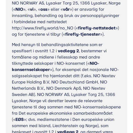
NIO NORWAY AS, Lysaker Torg 25, 1366 Lysaker, Norge
(«
NIO
», «
vi
», «
oss
» eller «
vår
») er ansvarlig for
innsamling, behandling og bruk av personopplysninger
i forbindelse med nettstedet
http://www.firefly.world/no_NO («
firefly-nettstedet
»)
og for tjenestene vi tilbyr («
firefly-tjenester
»).
Med hensyn til behandlingsaktivitetene som er
spesifisert i avsnitt 1.2 i
vedlegg 2
, bestemmer vi
formålene og midlene i fellesskap med andre
tilknyttede selskaper i NIO-konsernet («
NIO-
konsernselskaper
»), for eksempel det nasjonale NIO-
salgsselskapet fra hjemlandet ditt (f.eks. NIO Nextev
Europe Holding B.V, NIO Deutschland GmbH, NIO
Netherlands B.V., NIO Denmark ApS, NIO Nextev
Sweden AB). NIO NORWAY AS, Lysaker Torg 25, 1366
Lysaker, Norge vil deretter levere de relevante
tjenestene til deg sammen med NIO-konsernselskapene
fra Det europeiske økonomiske samarbeidsområdet
(«
EØS
»; dvs. medlemsstatene i Den europeiske union
sammen med Island, Liechtenstein og Norge), som
beskrevet i avsnitt 1.2 i
vedlegg 2
, og dermed være