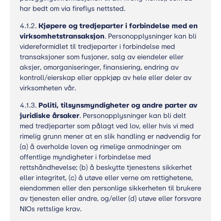
har bedt om via fireflys nettsted.
4.1.2.
Kjøpere og tredjeparter i forbindelse med en
virksomhetstransaksjon
. Personopplysninger kan bli
videreformidlet til tredjeparter i forbindelse med
transaksjoner som fusjoner, salg av eiendeler eller
aksjer, omorganiseringer, finansiering, endring av
kontroll/eierskap eller oppkjøp av hele eller deler av
virksomheten vår.
4.1.3.
Politi, tilsynsmyndigheter og andre parter av
juridiske årsaker
. Personopplysninger kan bli delt
med tredjeparter som pålagt ved lov, eller hvis vi med
rimelig grunn mener at en slik handling er nødvendig for
(a) å overholde loven og rimelige anmodninger om
offentlige myndigheter i forbindelse med
rettshåndhevelse; (b) å beskytte tjenestens sikkerhet
eller integritet, (c) å utøve eller verne om rettighetene,
eiendommen eller den personlige sikkerheten til brukere
av tjenesten eller andre, og/eller (d) utøve eller forsvare
NIOs rettslige krav.