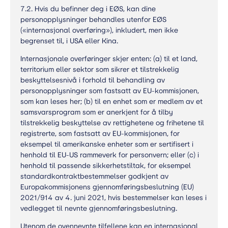
7.2. Hvis du befinner deg i EØS, kan dine
personopplysninger behandles utenfor EØS
(«internasjonal overføring»), inkludert, men ikke
begrenset til, i USA eller Kina.
Internasjonale overføringer skjer enten: (a) til et land,
territorium eller sektor som sikrer et tilstrekkelig
beskyttelsesnivå i forhold til behandling av
personopplysninger som fastsatt av EU-kommisjonen,
som kan leses her; (b) til en enhet som er medlem av et
samsvarsprogram som er anerkjent for å tilby
tilstrekkelig beskyttelse av rettighetene og frihetene til
registrerte, som fastsatt av EU-kommisjonen, for
eksempel til amerikanske enheter som er sertifisert i
henhold til EU-US rammeverk for personvern; eller (c) i
henhold til passende sikkerhetstiltak, for eksempel
standardkontraktbestemmelser godkjent av
Europakommisjonens gjennomføringsbeslutning (EU)
2021/914 av 4. juni 2021, hvis bestemmelser kan leses i
vedlegget til nevnte gjennomføringsbeslutning.
Utenom de ovennevnte tilfellene kan en internasjonal