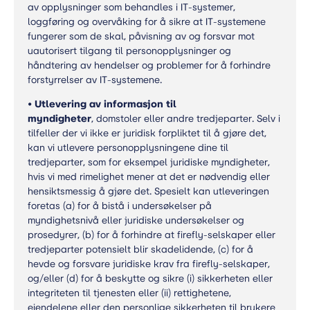
av opplysninger som behandles i IT-systemer,
loggføring og overvåking for å sikre at IT-systemene
fungerer som de skal, påvisning av og forsvar mot
uautorisert tilgang til personopplysninger og
håndtering av hendelser og problemer for å forhindre
forstyrrelser av IT-systemene.
•
Utlevering av informasjon til
myndigheter
, domstoler eller andre tredjeparter. Selv i
tilfeller der vi ikke er juridisk forpliktet til å gjøre det,
kan vi utlevere personopplysningene dine til
tredjeparter, som for eksempel juridiske myndigheter,
hvis vi med rimelighet mener at det er nødvendig eller
hensiktsmessig å gjøre det. Spesielt kan utleveringen
foretas (a) for å bistå i undersøkelser på
myndighetsnivå eller juridiske undersøkelser og
prosedyrer, (b) for å forhindre at firefly-selskaper eller
tredjeparter potensielt blir skadelidende, (c) for å
hevde og forsvare juridiske krav fra firefly-selskaper,
og/eller (d) for å beskytte og sikre (i) sikkerheten eller
integriteten til tjenesten eller (ii) rettighetene,
eiendelene eller den personlige sikkerheten til brukere