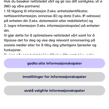
Hvis du besøker nettstedet vårt og gir oss ditt samtykke, vil vi
Informasjon om dette vedlegget 1:
(NIO og våre partnere)
1. få tilgang til informasjon (f.eks. enhetsidentifikator,
I det følgende finner du relevant informasjon om
nettleserinformasjon, annonse-ID) og data (f.eks. IP-adresse)
behandlingsaktivitetene i forbindelse med firefly-
på enheten din (f.eks. datamaskin eller mobiltelefon) og
nettstedstjenester. Vær oppmerksom på følgende:
2. lagre informasjon (f.eks. informasjonskapsler) på enheten
din.
• Når det gjelder
kategoriene
av personopplysninger
Vi gjør dette for å optimalisere nettstedet vårt samt for å
som er oppført i det følgende, se også beskrivelsene av
tilpasse det for deg og vise deg relevant annonsering på
datakategoriene som er angitt i avsnitt 3.4 i denne
sosiale medier eller for å tilby deg ytterligere tjenester og
personvernerklæringen ovenfor.
funksjoner.
Du kan når som helst trekke tilbake ditt samtykke under
• I det følgende beskrives de respektive
formålene
og
overskriften "Innstillinger for informasjonskapsler" eller foreta
de
juridiske grunnlagene
for behandlingen av
godta alle informasjonskapsler
et individuelt valg der. Vær oppmerksom på at
personopplysningene. Der det rettslige grunnlaget er
tilbakekallingen av samtykket kun har virkning for fremtiden.
våre eller en tredjeparts
legitime interesser
, er disse
Hvis du vil vite mer om informasjonskapsler og lignende
innstillinger for informasjonskapsler
legitime interessene ytterligere nevnt under kolonnen
teknologi, kan du se våre
Retningslinjer for
for rettslig grunnlag. Vær oppmerksom på at
informasjonskapsler
.
opplysningene også kan bli behandlet for et annet
avslå valgfrie informasjonskapsler
formål og basert på et annet rettslig grunnlag som
angitt i punkt 3.5 i denne personvernerklæringen
ovenfor, f.eks. for å oppfylle en rettslig forpliktelse
basert på EØS-retten, for eksempel hvis vi er rettslig