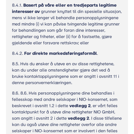
8.4.1.
Basert på våre eller en tredjeparts legitime
interesser av
grunner knyttet til din spesielle situasjon,
mens vi ikke lenger vil behandle personopplysningene
med mindre (i) vi kan påvise tvingende legitime grunner
for behandlingen som går foran dine interesser,
rettigheter og friheter, eller (ii) for å fastsette, gjøre
gjeldende eller forsvare rettskrav; eller
8.4.2.
For direkte markedsføringsformål
.
8.5. Hvis du ønsker å utøve en av disse rettighetene,
kan du under alle omstendigheter gjøre det ved å
bruke kontaktopplysningene som er angitt i avsnitt 11 i
denne personvernerklæringen.
8.6. 8.6. Hvis personopplysningene dine behandles i
fellesskap med andre selskaper i NIO-konsernet, som
beskrevet i avsnitt 1.2 i dette
vedlegg 2
, er vårt felles
kontaktpunkt for å utøve dine rettigheter NIO GmbH,
som angitt i avsnitt 2 i dette
vedlegg 2
. I disse tilfellene
kan du også utøve dine rettigheter overfor alle andre
selskaper i NIO-konsernet som er involvert i den felles