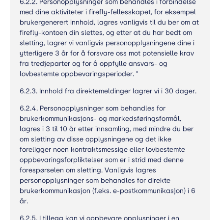
6.2.2. Personopplysninger som behandles i forbindelse
med dine aktiviteter i firefly-fellesskapet, for eksempel
brukergenerert innhold, lagres vanligvis til du ber om at
firefly-kontoen din slettes, og etter at du har bedt om
sletting, lagrer vi vanligvis personopplysningene dine i
ytterligere 3 år for å forsvare oss mot potensielle krav
fra tredjeparter og for å oppfylle ansvars- og
lovbestemte oppbevaringsperioder. "
6.2.3. Innhold fra direktemeldinger lagrer vi i 30 dager.
6.2.4. Personopplysninger som behandles for
brukerkommunikasjons- og markedsføringsformål,
lagres i 3 til 10 år etter innsamling, med mindre du ber
om sletting av disse opplysningene og det ikke
foreligger noen kontraktsmessige eller lovbestemte
oppbevaringsforpliktelser som er i strid med denne
forespørselen om sletting. Vanligvis lagres
personopplysninger som behandles for direkte
brukerkommunikasjon (f.eks. e-postkommunikasjon) i 6
år.
6.2.5. I tillegg kan vi oppbevare opplysninger i en