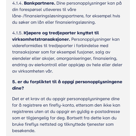
4.1.4.
Bankpartnere.
Dine personopplysninger kan på
din forespørsel utleveres til våre
låne-/finansieringsløsningspartnere, for eksempel hvis
du søker om lån eller finansieringsløsning.
4.1.5.
Kjøpere og tredjeparter knyttet til
virksomhetstransaksjoner.
Personopplysninger kan
videreformidles til tredjeparter i forbindelse med
transaksjoner som for eksempel fusjoner, salg av
eiendeler eller aksjer, omorganiseringer, finansiering,
endring av eierkontroll eller oppkjøp av hele eller deler
av virksomheten vår.
5.
er du forpliktet til å oppgi personopplysningene
dine?
Det er et krav at du oppgir personopplysningene dine
for å registrere en firefly-konto, ettersom den ikke kan
registreres uten at du oppgir en gyldig e-postadresse
som er tilgjengelig for deg. Bortsett fra dette kan du
bruke fireflys nettsted og tilknyttede tjenester som
besøkende.