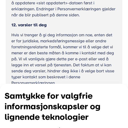
å oppdatere «sist oppdatert»-datoen først i
erklæringen. Endringer i Personvernerklæringen gjelder
når de blir publisert på denne siden.
12. varsler til deg
Hvis vi trenger å gi deg informasjon om noe, enten det
er for juridiske, markedsføringsmessige eller andre
forretningsrelaterte formål, kommer vi til å velge det vi
mener er den beste måten å komme i kontakt med deg
på. Vi vil vanligvis gjøre dette per e-post eller ved å
legge inn et varsel på tjenesten. Det faktum at vi kan
sende deg varsler, hindrer deg ikke i å velge bort visse
typer kontakt som beskrevet i denne
Personvernerklæringen.
13. Komtakt oss
Samtykke for valgfrie
Hvis du har spørsmål om denne Personvernerklæringen,
informasjonskapsler og
kan du kontakte oss på privacy.no@nio.io.
lignende teknologier
Vedlegg 1: Beskrivelse av databehandlingen per
funksjon