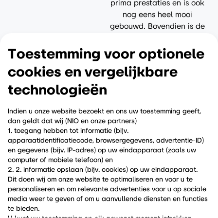
prima prestaties en is ook
nog eens heel mooi
gebouwd. Bovendien is de
firefly
een zogeheten
Software Defined Vehicle
Toestemming voor optionele
(SDV). Dat houdt in dat
cookies en vergelijkbare
deze auto gedurende zijn
levenscyclus altijd kan
technologieёn
worden verbeterd. Dat is
vergelijkbaar met de
Indien u onze website bezoekt en ons uw toestemming geeft,
oudste Tesla Model S’en.
dan geldt dat wij (NIO en onze partners)
1. toegang hebben tot informatie (bijv.
Die hebben nog steeds de
apparaatidentificatiecode, browsergegevens, advertentie-ID)
nieuwste software aan
en gegevens (bijv. IP-adres) op uw eindapparaat (zoals uw
boord. Hetzelfde principe
computer of mobiele telefoon) en
geldt voor deze
firefly
."
2. 2. informatie opslaan (bijv. cookies) op uw eindapparaat.
Dit doen wij om onze website te optimaliseren en voor u te
personaliseren en om relevante advertenties voor u op sociale
naar AutoRai
media weer te geven of om u aanvullende diensten en functies
te bieden.