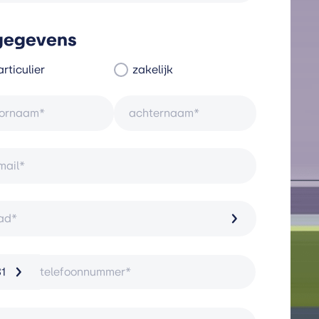
 gegevens
rticulier
zakelijk
ad*
1