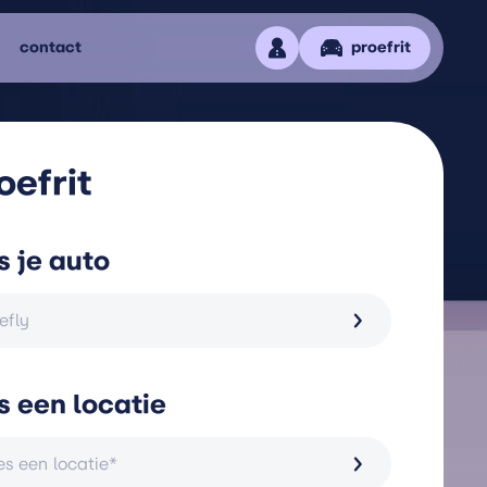
contact
proefrit
oefrit
s je auto
refly
s een locatie
es een locatie*