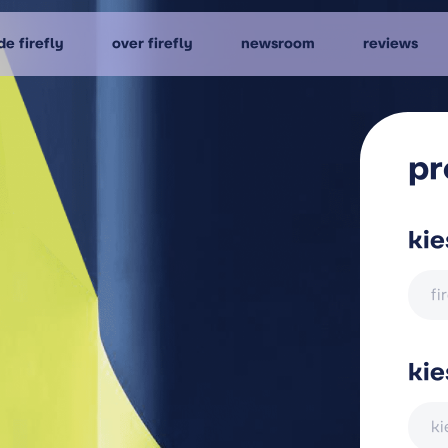
e firefly
over firefly
newsroom
reviews
pr
kie
fi
kie
ki