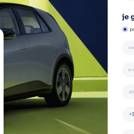
je
pa
st
+3