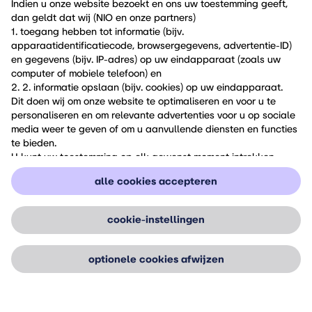
Indien u onze website bezoekt en ons uw toestemming geeft,
dan geldt dat wij (NIO en onze partners)
firefly exterieur
1. toegang hebben tot informatie (bijv.
apparaatidentificatiecode, browsergegevens, advertentie-ID)
2024-12-31
en gegevens (bijv. IP-adres) op uw eindapparaat (zoals uw
computer of mobiele telefoon) en
2. 2. informatie opslaan (bijv. cookies) op uw eindapparaat.
Dit doen wij om onze website te optimaliseren en voor u te
personaliseren en om relevante advertenties voor u op sociale
media weer te geven of om u aanvullende diensten en functies
te bieden.
U kunt uw toestemming op elk gewenst moment intrekken
onder "Cookie-instellingen" of daar een individuele selectie
alle cookies accepteren
maken. Houd er rekening mee dat het intrekken van uw
NIO ©
2026
toestemming alleen werking heeft voor de toekomst.
Indien u meer wilt weten over cookies en vergelijkbare
algemene voorwaarden
over NIO
veiligheidsrapport
cookie-instellingen
gebruikershandleiding
contact
accessoires
technologieën, lees dan ons
Cookiebeleid
.
optionele cookies afwijzen
NETHERLANDS
/
Dutch